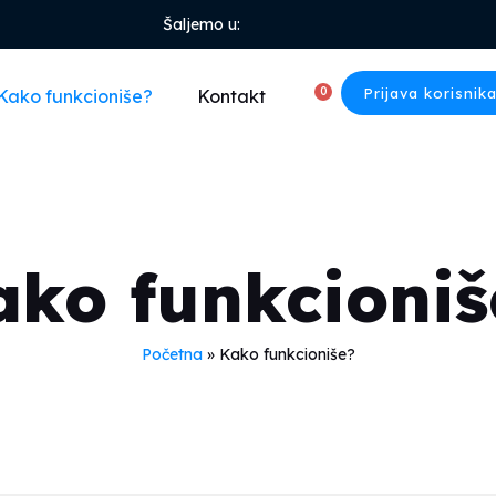
Šaljemo u:
0
Prijava korisnik
Kako funkcioniše?
Kontakt
ako funkcioniš
Početna
»
Kako funkcioniše?