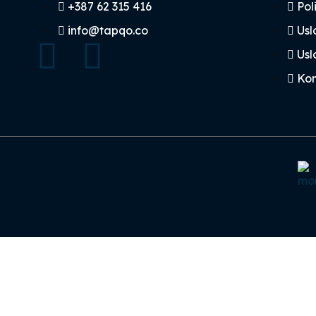
+387 62 315 416
Pol
info@tapqo.co
Usl
Usl
Kon