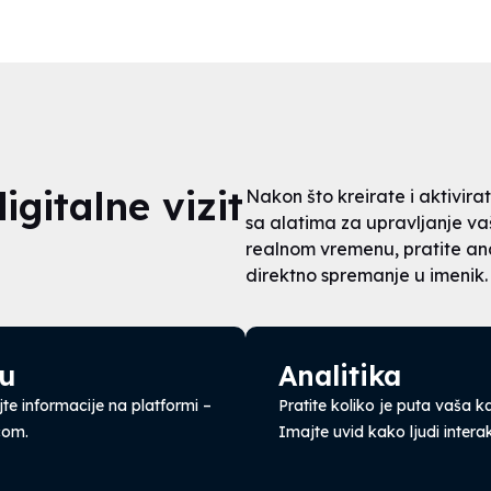
gitalne vizit
Nakon što kreirate i aktivira
sa alatima za upravljanje vaš
realnom vremenu, pratite anal
direktno spremanje u imenik.
nu
Analitika
jte informacije na platformi –
Pratite koliko je puta vaša ka
com.
Imajte uvid kako ljudi intera