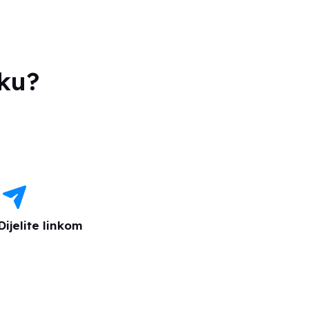
tku?
Dijelite linkom